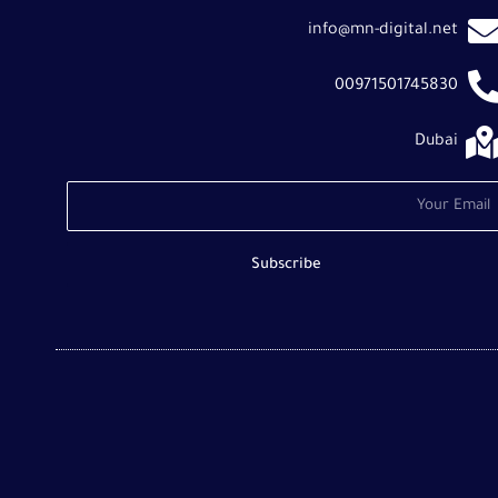
info@mn-digital.net
00971501745830
Dubai
Ema
Subscribe