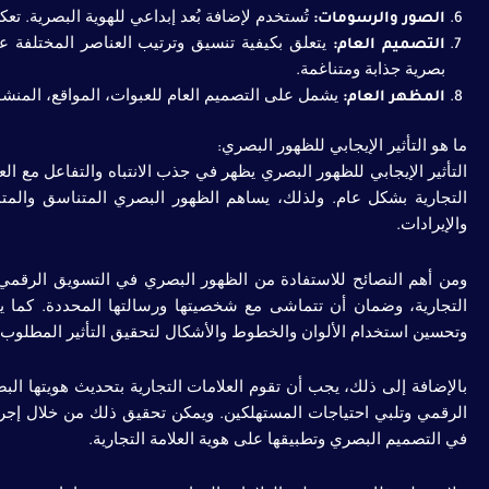
الصور والرسومات:
تُستخدم لإضافة بُعد إبداعي للهوية البصرية. 
التصميم العام:
يتعلق بكيفية تنسيق وترتيب العناصر المختلفة عل
بصرية جذابة ومتناغمة.
المظهر العام:
يشمل على التصميم العام للعبوات، المواقع، المنشو
ما هو التأثير الإيجابي للظهور البصري:
التأثير الإيجابي للظهور البصري يظهر في جذب الانتباه والتفاعل مع العل
التجارية بشكل عام. ولذلك، يساهم الظهور البصري المتناسق والمتميز
والإيرادات.
ومن أهم النصائح للاستفادة من الظهور البصري في التسويق الرقمي 
التجارية، وضمان أن تتماشى مع شخصيتها ورسالتها المحددة. كما ي
وتحسين استخدام الألوان والخطوط والأشكال لتحقيق التأثير المطلوب.
بالإضافة إلى ذلك، يجب أن تقوم العلامات التجارية بتحديث هويتها 
الرقمي وتلبي احتياجات المستهلكين. ويمكن تحقيق ذلك من خلال إجر
في التصميم البصري وتطبيقها على هوية العلامة التجارية.