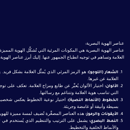
عناصر الهوية البصرية:
عناصر الهوية البصرية هي المكونات المرئية التي تُشكِّل الهوية المم
العلامة وتساهم في توجيه انطباع الجمهور عنها. إليك أبرز عناصر الهوية 
الشعار (اللوجو):
هو الرمز المرئي الذي يُمثِّل العلامة بشكل فريد. ي
العلامة عن غيرها.
الألوان:
اختيار الألوان يُعبِّر عن طابع ومزاج العلامة. تعكف على ت
التي تناسب هوية العلامة وتتناغم مع رسالتها.
الخطوط (الأنماط النصية):
اختيار نوعية الخطوط يعكس شخصية ا
بسيطة وأنيقة أو غامضة وجريئة.
الأيقونات والرموز:
هذه العناصر المصغَّرة تُضيف لمسة مميزة للهوية
النمط البصري:
يشمل على الترتيب والتنظيم الذي يُستخدم في تصم
والأنماط الخلفية والتخطيط.