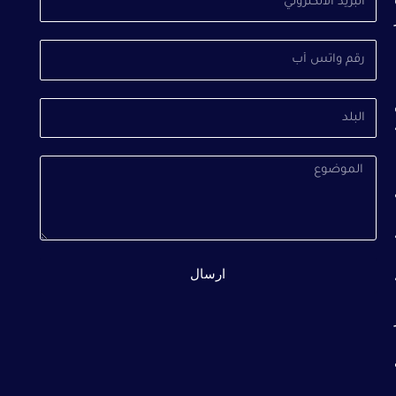
الالكتروني
رقم
واتس
أب
البلد
الموضوع
ارسال