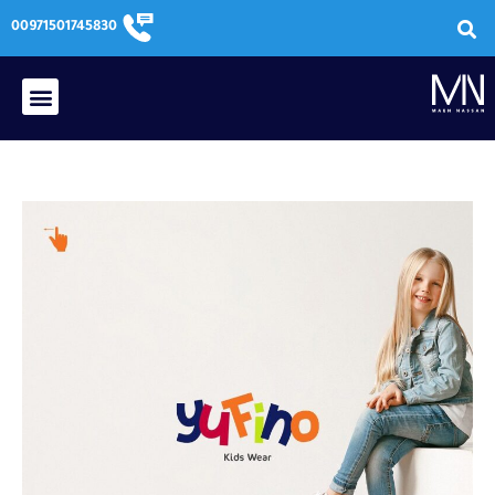
خطي
00971501745830‬
لى
لمحتوى